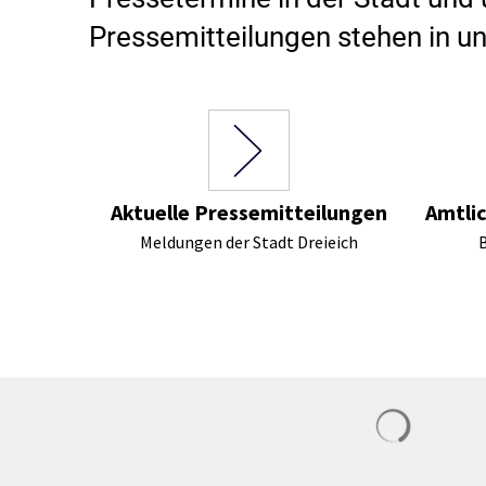
Stadtpolitik. Stadtrecht.
Umwelt. Natur.
Pressemitteilungen stehen in 
Haushalt. Finanzen.
Verkehr. Mobilität.
Ausschreibungen.
Aktuelle Pressemitteilungen
Amtli
Meldungen der Stadt Dreieich
Sucherge