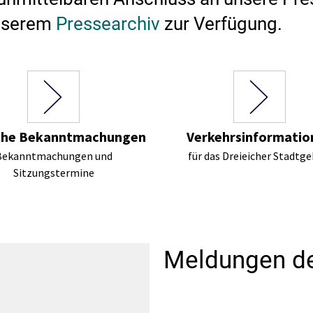
Stadtarchiv
Ehrenamt
Auto
unserem
Pressearchiv
zur Verfügung.
che Bekanntmachungen
Verkehrsinformatio
Bekanntmachungen und
für das Dreieicher Stadtge
Sitzungstermine
Meldungen de
bnisse werden geladen