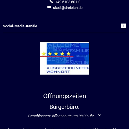
+49 6103 601-0
stadt@dreieich.de
Social-Media-Kanäle
Öffnungszeiten
Bürgerbüro:
Klicken, um weitere Öffnungs- oder Schließzeiten auszublend
Geschlossen:
öffnet heute um 08:00 Uhr