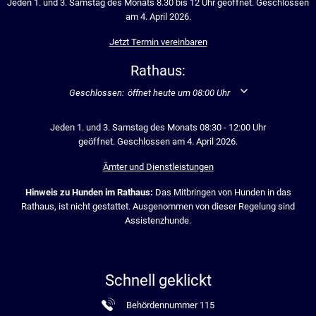
Jeden 1. und 3. Samstag des Monats 8.30 bis 12 Uhr geöffnet. Geschlossen
am 4. April 2026.
Jetzt Termin vereinbaren
Rathaus:
Klicken, um weitere Öffnungs- oder Schließzeiten auszublend
Geschlossen:
öffnet heute um 08:00 Uhr
Jeden 1. und 3. Samstag des Monats 08:30 - 12:00 Uhr
geöffnet. Geschlossen am 4. April 2026.
Ämter und Dienstleistungen
Hinweis zu Hunden im Rathaus:
Das Mitbringen von Hunden in das
Rathaus, ist nicht gestattet. Ausgenommen von dieser Regelung sind
Assistenzhunde.
Schnell geklickt
Behördennummer 115