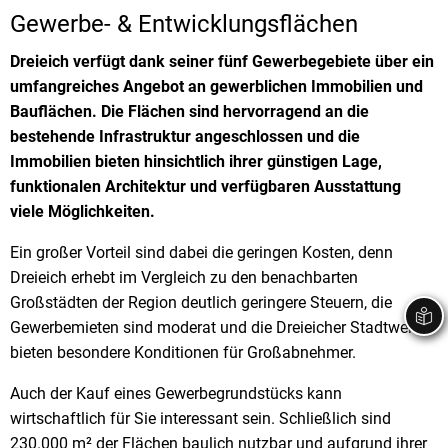
Gewerbe- & Entwicklungsflächen
Stadtrecht
Ehrenamt
In
Öffentlicher 
Be
Wahlen
Dreieich verfügt dank seiner fünf Gewerbegebiete über ein
E-Mobilität
umfangreiches Angebot an gewerblichen Immobilien und
Fußverkehr
Bauflächen. Die Flächen sind hervorragend an die
bestehende Infrastruktur angeschlossen und die
Radverkehr
Immobilien bieten hinsichtlich ihrer günstigen Lage,
Auto
funktionalen Architektur und verfügbaren Ausstattung
viele Möglichkeiten.
Ein großer Vorteil sind dabei die geringen Kosten, denn
Dreieich erhebt im Vergleich zu den benachbarten
Großstädten der Region deutlich geringere Steuern, die
Gewerbemieten sind moderat und die Dreieicher Stadtwerke
bieten besondere Konditionen für Großabnehmer.
Auch der Kauf eines Gewerbegrundstücks kann
wirtschaftlich für Sie interessant sein. Schließlich sind
230.000 m² der Flächen baulich nutzbar und aufgrund ihrer