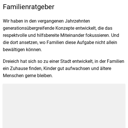
Familienratgeber
Familienratgeber
Stadtrecht
Ehrenamt
In
Öffentlicher
Be
Wahlen
E-Mobilität
Wir haben in den vergangenen Jahrzehnten
generationsübergreifende Konzepte entwickelt, die das
Fußverkehr
respektvolle und hilfsbereite Miteinander fokussieren. Und
Radverkehr
die dort ansetzen, wo Familien diese Aufgabe nicht allein
bewältigen können.
Auto
Dreieich hat sich so zu einer Stadt entwickelt, in der Familien
ein Zuhause finden, Kinder gut aufwachsen und ältere
Menschen gerne bleiben.