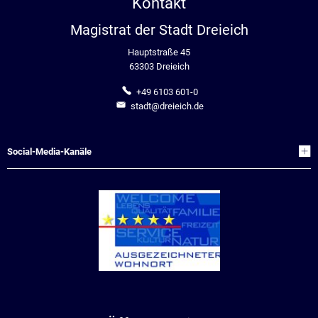
Kontakt
Stadtrecht
Ehrenamt
In
Öffentlicher 
Magistrat der Stadt Dreieich
Be
Wahlen
E-Mobilität
Hauptstraße 45
63303 Dreieich
Fußverkehr
+49 6103 601-0
Radverkehr
stadt@dreieich.de
Auto
Social-Media-Kanäle