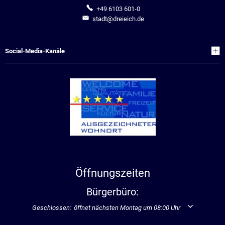
+49 6103 601-0
Stadtrecht
Ehrenamt
In
Öffentlicher 
stadt@dreieich.de
Be
Wahlen
E-Mobilität
Fußverkehr
Social-Media-Kanäle
Radverkehr
Auto
Öffnungszeiten
Bürgerbüro:
Klicken, um weitere Öffnungs- oder Schließzeiten auszublenden
Geschlossen:
öffnet nächsten Montag um 08:00 Uhr