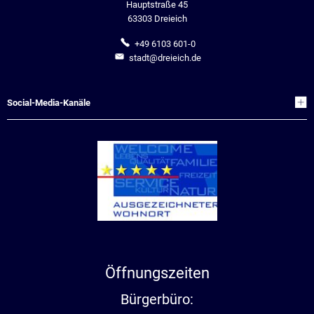
Hauptstraße 45
Stadtrecht
Ehrenamt
In
Öffentlicher
63303 Dreieich
Be
Wahlen
E-Mobilität
+49 6103 601-0
stadt@dreieich.de
Fußverkehr
Radverkehr
Social-Media-Kanäle
Auto
Öffnungszeiten
Bürgerbüro: