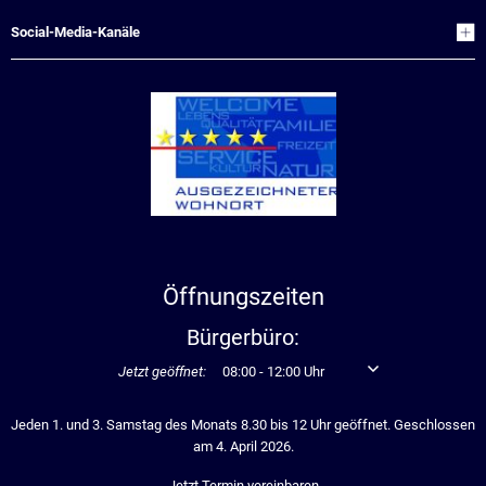
Social-Media-Kanäle
Öffnungszeiten
Bürgerbüro:
Klicken, um weitere Öffnungs- oder Schließzeiten auszublen
Jetzt geöffnet:
08:00
-
12:00
Uhr
Von 08:00 bis 12:00 U
Jeden 1. und 3. Samstag des Monats 8.30 bis 12 Uhr geöffnet. Geschlossen
am 4. April 2026.
Jetzt Termin vereinbaren