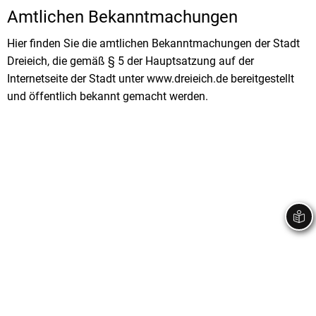
Amtlichen Bekanntmachungen
Stadtrecht
Ehrenamt
I
Öffentlicher 
B
Wahlen
Hier finden Sie die amtlichen Bekanntmachungen der Stadt
E-Mobilität
Dreieich, die gemäß § 5 der Hauptsatzung auf der
Fußverkehr
Internetseite der Stadt unter www.dreieich.de bereitgestellt
und öffentlich bekannt gemacht werden.
Radverkehr
Auto