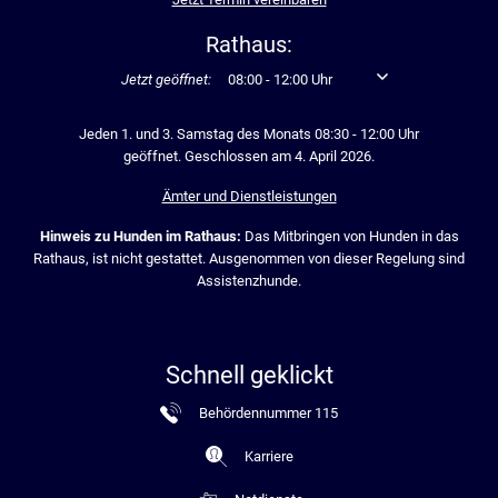
Rathaus:
Klicken, um weitere Öffnungs- oder Schließzeiten auszublen
Jetzt geöffnet:
08:00
-
12:00
Uhr
Von 08:00 bis 12:00 U
Jeden 1. und 3. Samstag des Monats 08:30 - 12:00 Uhr
geöffnet. Geschlossen am 4. April 2026.
Ämter und Dienstleistungen
Hinweis zu Hunden im Rathaus:
Das Mitbringen von Hunden in das
Rathaus, ist nicht gestattet. Ausgenommen von dieser Regelung sind
Assistenzhunde.
Schnell geklickt
Behördennummer 115
Karriere