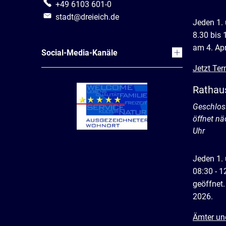
+49 6103 601-0
stadt@dreieich.de
Jeden 1.
8.30 bis 
am 4. Apr
Social-Media-Kanäle
Jetzt Ter
Rathau
Klicken, 
Geschlos
öffnet n
Uhr
Jeden 1.
08:30 - 1
geöffnet.
2026.
Ämter un