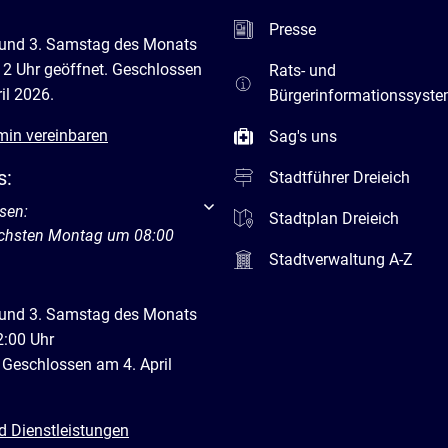
Presse
 und 3. Samstag des Monats
12 Uhr geöffnet. Geschlossen
Rats- und
il 2026.
Bürgerinformationssyst
min vereinbaren
Sag's uns
s:
Stadtführer Dreieich
um weitere Öffnungs- oder Schließzeiten auszublenden
sen:
Stadtplan Dreieich
ächsten Montag um 08:00
Stadtverwaltung A-Z
 und 3. Samstag des Monats
2:00 Uhr
 Geschlossen am 4. April
d Dienstleistungen