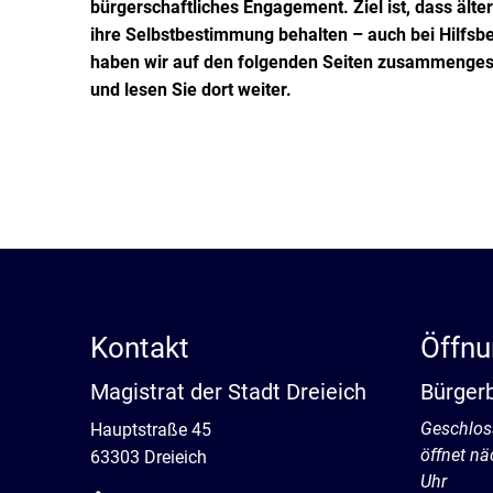
bürgerschaftliches Engagement. Ziel ist, dass ält
ihre Selbstbestimmung behalten – auch bei Hilfsbed
haben wir auf den folgenden Seiten zusammengestell
und lesen Sie dort weiter.
Kontakt
Öffnu
Magistrat der Stadt Dreieich
Bürger
Klicken, 
Geschlos
Hauptstraße 45
öffnet n
63303 Dreieich
Uhr