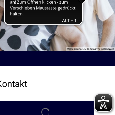
Photographee.eu, © Katarzyna Bialasiewicz
Kontakt
Suchergebnisse werden geladen