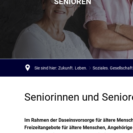
SENIOREN
Stadtpolitik. Stadtrecht.
Umwelt. Natur.
Haushalt. Finanzen.
Verkehr. Mobilität.
Ausschreibungen.
Sie sind hier:
Zukunft. Leben.
Soziales. Gesellschaft
Seniorinnen
Seniorinnen und Senior
und
Im Rahmen der Daseinsvorsorge für ältere Menschen
Senioren
Freizeitangebote für ältere Menschen, Angehörige u