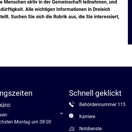
ere Menschen aktiv in der Gemeinschaft teilnehmen, und
ürftigkeit. Alle wichtigen Informationen in Dreieich
t. Suchen Sie sich die Rubrik aus, die Sie interessiert,
ngszeiten
Schnell geklickt
büro:
Behördennummer 115
um weitere Öffnungs- oder Schließzeiten auszublenden
sen:
Karriere
ächsten Montag um 08:00
Notdienste