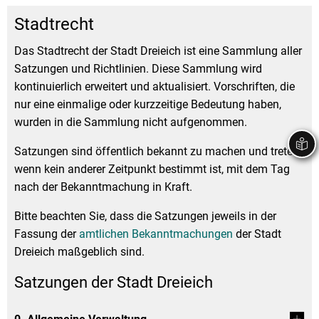
Stadtrecht
Ehrenamt
I
Öffentlicher 
Stadtrecht
B
Wahlen
E-Mobilität
Das Stadtrecht der Stadt Dreieich ist eine Sammlung aller
Satzungen und Richtlinien. Diese Sammlung wird
Fußverkehr
kontinuierlich erweitert und aktualisiert. Vorschriften, die
Radverkehr
nur eine einmalige oder kurzzeitige Bedeutung haben,
wurden in die Sammlung nicht aufgenommen.
Auto
Satzungen sind öffentlich bekannt zu machen und treten,
wenn kein anderer Zeitpunkt bestimmt ist, mit dem Tag
nach der Bekanntmachung in Kraft.
Bitte beachten Sie, dass die Satzungen jeweils in der
Fassung der
amtlichen Bekanntmachungen
der Stadt
Dreieich maßgeblich sind.
Satzungen der Stadt Dreieich