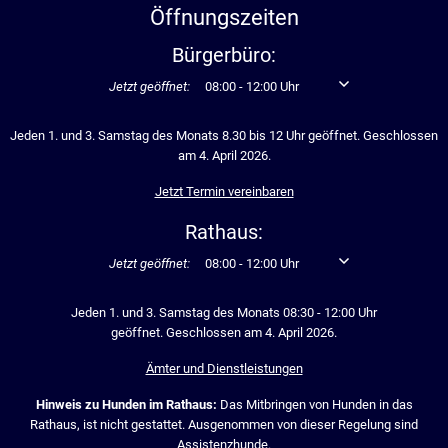
Öffnungszeiten
Bürgerbüro:
Klicken, um weitere Öffnungs- oder Schließzeiten auszublen
Jetzt geöffnet:
08:00
-
12:00
Uhr
Von 08:00 bis 12:00 U
Jeden 1. und 3. Samstag des Monats 8.30 bis 12 Uhr geöffnet. Geschlossen
am 4. April 2026.
Jetzt Termin vereinbaren
Rathaus:
Klicken, um weitere Öffnungs- oder Schließzeiten auszublen
Jetzt geöffnet:
08:00
-
12:00
Uhr
Von 08:00 bis 12:00 U
Jeden 1. und 3. Samstag des Monats 08:30 - 12:00 Uhr
geöffnet. Geschlossen am 4. April 2026.
Ämter und Dienstleistungen
Hinweis zu Hunden im Rathaus:
Das Mitbringen von Hunden in das
Rathaus, ist nicht gestattet. Ausgenommen von dieser Regelung sind
Assistenzhunde.