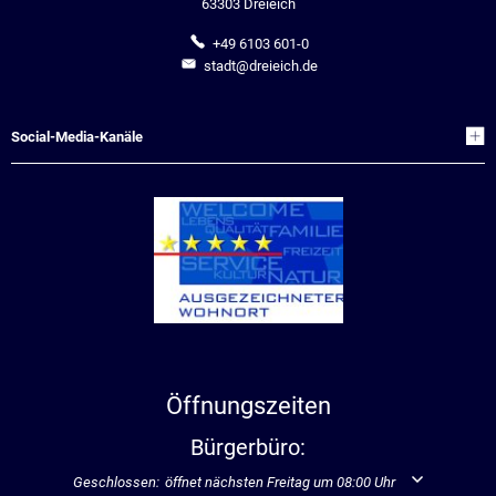
63303 Dreieich
Stadtrecht
Ehrenamt
In
Öffentlicher 
+49 6103 601-0
Be
Wahlen
stadt@dreieich.de
E-Mobilität
Fußverkehr
Social-Media-Kanäle
Radverkehr
Auto
Öffnungszeiten
Bürgerbüro:
Klicken, um weitere Öffnungs- oder Schließzeiten auszublenden
Geschlossen:
öffnet nächsten Freitag um 08:00 Uhr