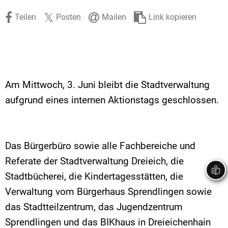
Stadtrecht
Ehrenamt
In
Öffentlicher 
Teilen
Posten
Mailen
Link kopieren
Be
Wahlen
E-Mobilität
Fußverkehr
Radverkehr
Am Mittwoch, 3. Juni bleibt die Stadtverwaltung
Auto
aufgrund eines internen Aktionstags geschlossen.
Das Bürgerbüro sowie alle Fachbereiche und
Referate der Stadtverwaltung Dreieich, die
Stadtbücherei, die Kindertagesstätten, die
Verwaltung vom Bürgerhaus Sprendlingen sowie
das Stadtteilzentrum, das Jugendzentrum
Sprendlingen und das BIKhaus in Dreieichenhain