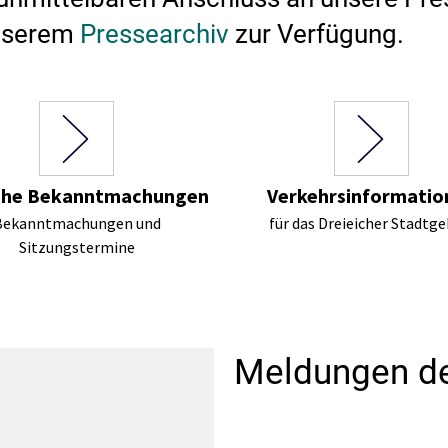
Stadtarchiv
Ehrenamt
Auto
unserem
Pressearchiv
zur Verfügung.
che Bekanntmachungen
Verkehrsinformatio
Bekanntmachungen und
für das Dreieicher Stadtge
Sitzungstermine
Meldungen de
bnisse werden geladen