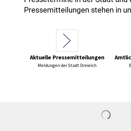
Stadtpolitik. Stadtrecht.
Umwelt. Natur.
Pressemitteilungen stehen in 
Haushalt. Finanzen.
Verkehr. Mobilität.
Ausschreibungen.
Aktuelle Pressemitteilungen
Amtli
Meldungen der Stadt Dreieich
Sucherge