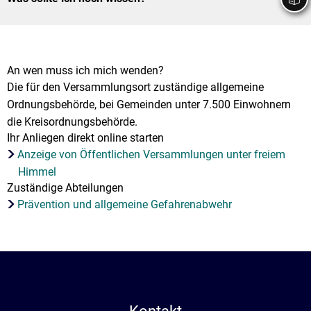
Stadtrecht
Ehrenamt
In
Öffentlicher 
Be
Wahlen
E-Mobilität
Fußverkehr
An wen muss ich mich wenden?
Die für den Versammlungsort zuständige allgemeine
Radverkehr
Ordnungsbehörde, bei Gemeinden unter 7.500 Einwohnern
die Kreisordnungsbehörde.
Auto
Ihr Anliegen direkt online starten
Anzeige von Öffentlichen Versammlungen unter freiem
Himmel
Zuständige Abteilungen
Prävention und allgemeine Gefahrenabwehr