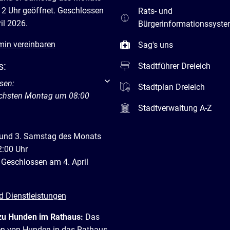
12 Uhr geöffnet. Geschlossen
Rats- und
il 2026.
Bürgerinformationssyst
min vereinbaren
Sag's uns
s:
Stadtführer Dreieich
um weitere Öffnungs- oder Schließzeiten auszublenden
sen:
Stadtplan Dreieich
ächsten Montag um 08:00
Stadtverwaltung A-Z
 und 3. Samstag des Monats
2:00 Uhr
 Geschlossen am 4. April
d Dienstleistungen
zu Hunden im Rathaus:
Das
en von Hunden in das Rathaus,