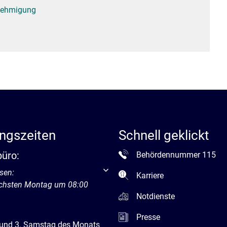
enehmigung
ngszeiten
Schnell geklickt
büro:
Behördennummer 115
um weitere Öffnungs- oder Schließzeiten auszublenden
sen:
Karriere
ächsten Montag um 08:00
Notdienste
Presse
 und 3. Samstag des Monats