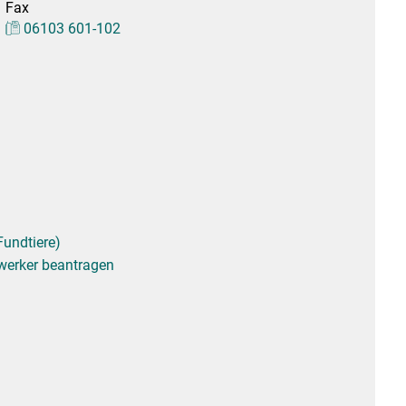
Fax
Stadtarchiv
Ehrenamt
Auto
06103 601-102
Fundtiere)
erker beantragen