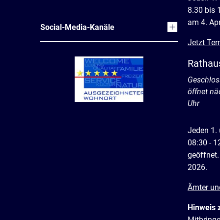
8.30 bis 
am 4. Apr
Social-Media-Kanäle
Jetzt Ter
Rathau
Klicken, 
Geschlos
öffnet n
Uhr
Jeden 1.
08:30 - 1
geöffnet.
2026.
Ämter un
Hinweis 
Mitbring