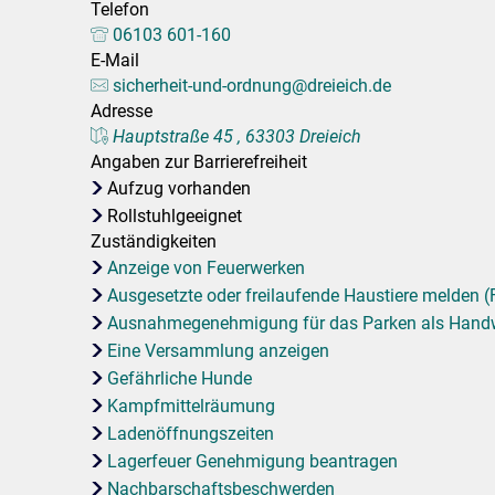
Telefon
Stadtpolitik. Stadtrecht.
Umwelt. Natur.
06103 601-160
E-Mail
Haushalt. Finanzen.
Verkehr. Mobilität.
sicherheit-und-ordnung@dreieich.de
Adresse
Ausschreibungen.
Hauptstraße 45 , 63303 Dreieich
Angaben zur Barrierefreiheit
Aufzug vorhanden
Rollstuhlgeeignet
Zuständigkeiten
Anzeige von Feuerwerken
Ausgesetzte oder freilaufende Haustiere melden (
Ausnahmegenehmigung für das Parken als Handw
Eine Versammlung anzeigen
Gefährliche Hunde
Kampfmittelräumung
Ladenöffnungszeiten
Lagerfeuer Genehmigung beantragen
Nachbarschaftsbeschwerden