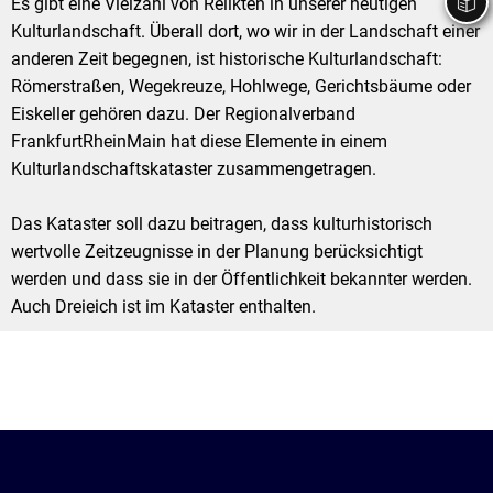
Es gibt eine Vielzahl von Relikten in unserer heutigen 
Stadtrecht
Ehrenamt
In
Öffentlicher 
Kulturlandschaft. Überall dort, wo wir in der Landschaft einer 
anderen Zeit begegnen, ist historische Kulturlandschaft: 
Be
Wahlen
E-Mobilität
Römerstraßen, Wegekreuze, Hohlwege, Gerichtsbäume oder 
Fußverkehr
Eiskeller gehören dazu. Der Regionalverband 
FrankfurtRheinMain hat diese Elemente in einem 
Radverkehr
Kulturlandschafts­kataster zusammengetragen.
Auto
Das Kataster soll dazu beitragen, dass kulturhistorisch 
wertvolle Zeit­zeugnisse in der Planung berücksichtigt 
werden und dass sie in der Öffentlichkeit bekannter werden. 
Auch Dreieich ist im Kataster enthalten.