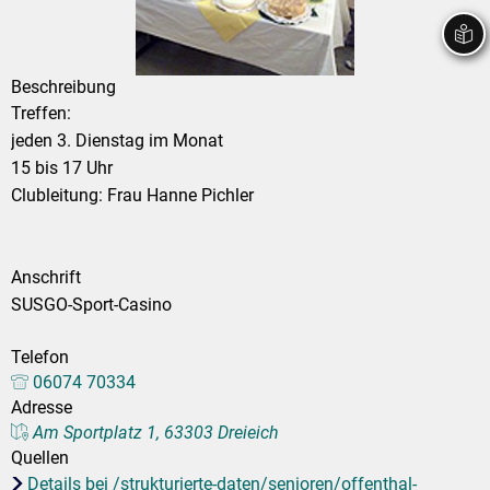
Stadtrecht
Ehrenamt
In
Öffentlicher 
Be
Wahlen
E-Mobilität
Beschreibung
Fußverkehr
Treffen:
jeden 3. Dienstag im Monat
Radverkehr
15 bis 17 Uhr
Auto
Clubleitung: Frau Hanne Pichler
Anschrift
SUSGO-Sport-Casino
Telefon
06074 70334
Adresse
Am Sportplatz 1, 63303 Dreieich
Quellen
Details bei /strukturierte-daten/senioren/offenthal-