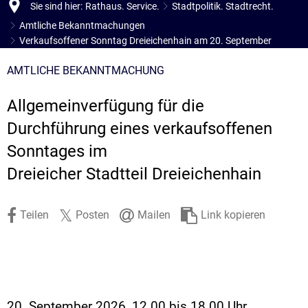
Sie sind hier:
Rathaus. Service.
Stadtpolitik. Stadtrecht.
Stadtrecht
Ehrenamt
I
Öffentlicher 
Amtliche Bekanntmachungen
B
Wahlen
Verkaufsoffener Sonntag Dreieichenhain am 20. September
E-Mobilität
Fußverkehr
AMTLICHE BEKANNTMACHUNG
Radverkehr
Allgemeinverfügung für die
Auto
Durchführung eines verkaufsoffenen
Sonntages im
Dreieicher Stadtteil Dreieichenhain
Teilen
Posten
Mailen
Link kopieren
20. September 2026, 12.00 bis 18.00 Uhr