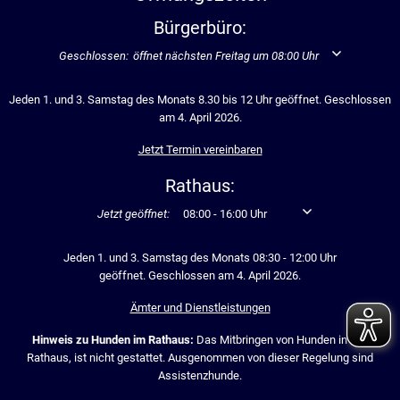
Bürgerbüro:
Klicken, um weitere Öffnungs- oder Schließzeiten auszublenden
Geschlossen:
öffnet nächsten Freitag um 08:00 Uhr
Jeden 1. und 3. Samstag des Monats 8.30 bis 12 Uhr geöffnet. Geschlossen
am 4. April 2026.
Jetzt Termin vereinbaren
Rathaus:
Klicken, um weitere Öffnungs- oder Schließzeiten auszublen
Jetzt geöffnet:
08:00
-
16:00
Uhr
Von 08:00 bis 16:00 U
Jeden 1. und 3. Samstag des Monats 08:30 - 12:00 Uhr
geöffnet. Geschlossen am 4. April 2026.
Ämter und Dienstleistungen
Hinweis zu Hunden im Rathaus:
Das Mitbringen von Hunden in das
Rathaus, ist nicht gestattet. Ausgenommen von dieser Regelung sind
Assistenzhunde.