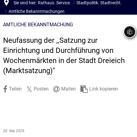
Sie sind hier:
Rathaus. Service.
Stadtpolitik. Stadtrecht.
Stadtrecht
Ehrenamt
I
Öffentlicher 
Amtliche Bekanntmachungen
B
Wahlen
E-Mobilität
AMTLICHE BEKANNTMACHUNG
Fußverkehr
Neufassung der ,,Satzung zur
Radverkehr
Einrichtung und Durchführung von
Auto
Wochenmärkten in der Stadt Dreieich
(Marktsatzung)"
Teilen
Posten
Mailen
Link kopieren
28. Mai 2026