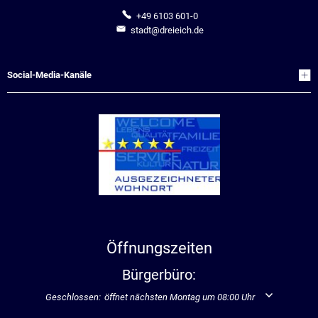
+49 6103 601-0
stadt@dreieich.de
Social-Media-Kanäle
Öffnungszeiten
Bürgerbüro:
Klicken, um weitere Öffnungs- oder Schließzeiten auszublenden
Geschlossen:
öffnet nächsten Montag um 08:00 Uhr