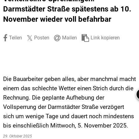
Stadtrecht
Ehrenamt
In
Öffentlicher 
Darmstädter Straße spätestens ab 10.
November wieder voll befahrbar
Be
Wahlen
E-Mobilität
Fußverkehr
Teilen
Posten
Mailen
Link kopieren
Radverkehr
Auto
Die Bauarbeiter geben alles, aber manchmal macht
einem das schlechte Wetter einen Strich durch die
Rechnung. Die geplante Aufhebung der
Vollsperrung der Darmstädter Straße verzögert
sich um wenige Tage und dauert noch mindestens
bis einschließlich Mittwoch, 5. November 2025.
29. Oktober 2025