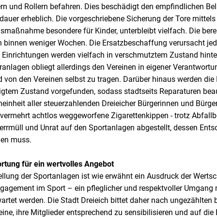
ern und Rollern befahren. Dies beschädigt den empfindlichen Be
dauer erheblich.
Die vorgeschriebene Sicherung der Tore mittels
smaßnahme besondere für Kinder, unterbleibt vielfach. Die berei
 binnen weniger Wochen. Die Ersatzbeschaffung verursacht jed
 Einrichtungen werden vielfach in verschmutztem Zustand hinte
anlagen obliegt allerdings den Vereinen in eigener Verantwortung
d von den Vereinen selbst zu tragen. Darüber hinaus werden die
gtem Zustand vorgefunden, sodass stadtseits Reparaturen bea
einheit aller steuerzahlenden Dreieicher Bürgerinnen und Bürge
 vermehrt achtlos weggeworfene Zigarettenkippen - trotz Abfall
rmüll und Unrat auf den Sportanlagen abgestellt, dessen Ent
lgen muss.
ung für ein wertvolles Angebot
tellung der Sportanlagen ist wie erwähnt ein Ausdruck der Wert
agement im Sport – ein pfleglicher und respektvoller Umgang 
artet werden. Die Stadt Dreieich bittet daher nach ungezählten 
eine, ihre Mitglieder entsprechend zu sensibilisieren und auf die