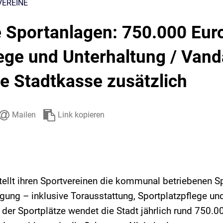
VEREINE
Stadtarchiv
Ehrenamt
Auto
 Sportanlagen: 750.000 Euro
lege und Unterhaltung / Van
ie Stadtkasse zusätzlich
Mailen
Link kopieren
stellt ihren Sportvereinen die kommunal betriebenen 
ügung – inklusive Torausstattung, Sportplatzpflege un
e der Sportplätze wendet die Stadt jährlich rund 750.0