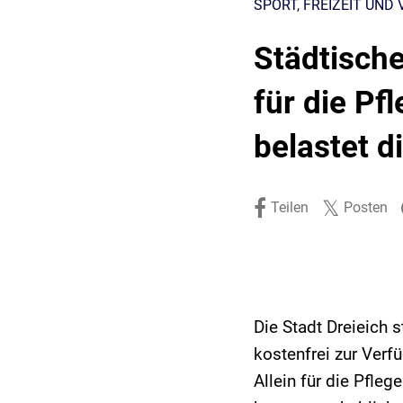
SPORT, FREIZEIT UND 
Stadtpolitik. Stadtrecht.
Umwelt. Natur.
Städtische
Haushalt. Finanzen.
Verkehr. Mobilität.
für die Pf
Ausschreibungen.
belastet d
Teilen
Posten
Die Stadt Dreieich 
kostenfrei zur Verf
Allein für die Pfleg