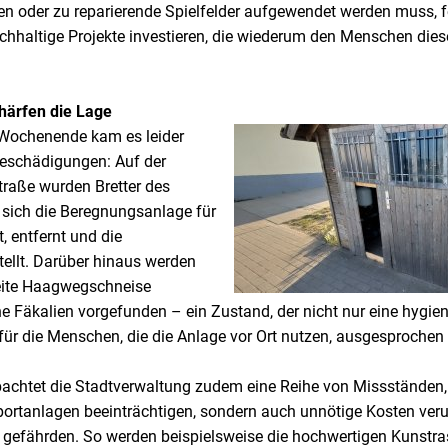
ren oder zu reparierende Spielfelder aufgewendet werden muss, f
achhaltige Projekte investieren, die wiederum den Menschen dies
chärfen die Lage
Wochenende kam es leider
Beschädigungen: Auf der
raße wurden Bretter des
sich die Beregnungsanlage für
, entfernt und die
ellt. Darüber hinaus werden
reite Haagwegschneise
Fäkalien vorgefunden – ein Zustand, der nicht nur eine hygi
 für die Menschen, die die Anlage vor Ort nutzen, ausgesprochen u
bachtet die Stadtverwaltung zudem eine Reihe von Missständen, 
portanlagen beeinträchtigen, sondern auch unnötige Kosten ver
t gefährden. So werden beispielsweise die hochwertigen Kunstra