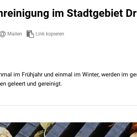
Stadtarchiv
Ehrenamt
Auto
reinigung im Stadtgebiet Dr
Mailen
Link kopieren
inmal im Frühjahr und einmal im Winter, werden im g
en geleert und gereinigt.