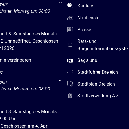
um weitere Öffnungs- oder Schließzeiten auszublenden
sen:
Karriere
ächsten Montag um 08:00
Notdienste
Presse
 und 3. Samstag des Monats
12 Uhr geöffnet. Geschlossen
Rats- und
il 2026.
Bürgerinformationssyst
min vereinbaren
Sag's uns
s:
Stadtführer Dreieich
um weitere Öffnungs- oder Schließzeiten auszublenden
sen:
Stadtplan Dreieich
ächsten Montag um 08:00
Stadtverwaltung A-Z
 und 3. Samstag des Monats
2:00 Uhr
 Geschlossen am 4. April