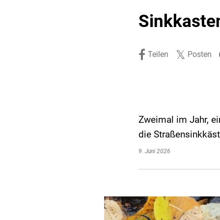
Stadtpolitik. Stadtrecht.
Umwelt. Natur.
Sinkkasten
Haushalt. Finanzen.
Verkehr. Mobilität.
Ausschreibungen.
Teilen
Posten
Zweimal im Jahr, e
die Straßensinkkäst
9. Juni 2026