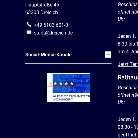
Klicken, 
Geschlos
Hauptstraße 45
öffnet n
63303 Dreieich
Uhr
+49 6103 601-0
stadt@dreieich.de
Jeden 1.
8.30 bis 
am 4. Apr
Social-Media-Kanäle
Jetzt Ter
Rathau
Klicken, 
Geschlos
öffnet n
Uhr
Jeden 1.
08:30 - 1
geöffnet.