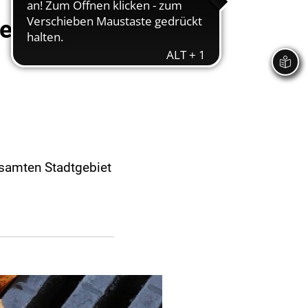
eieich
esamten Stadtgebiet