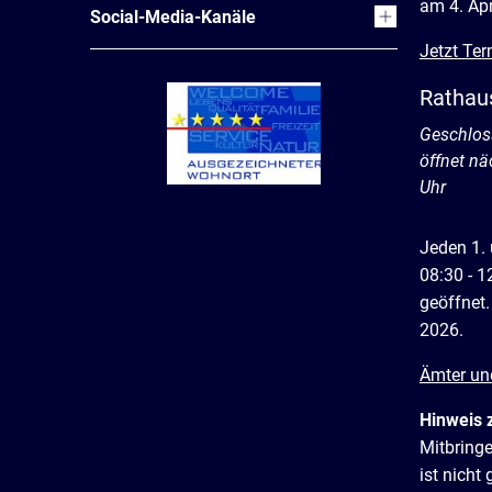
am 4. Apr
Social-Media-Kanäle
Jetzt Ter
Rathau
Klicken, 
Geschlos
öffnet n
Uhr
Jeden 1.
08:30 - 1
geöffnet.
2026.
Ämter un
Hinweis 
Mitbring
ist nich