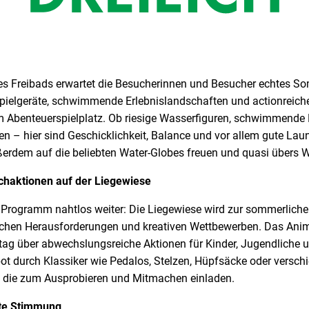
des Freibads erwartet die Besucherinnen und Besucher echtes S
pielgeräte, schwimmende Erlebnislandschaften und actionreic
Abenteuerspielplatz. Ob riesige Wasserfiguren, schwimmende 
n – hier sind Geschicklichkeit, Balance und vor allem gute Lau
erdem auf die beliebten Water-Globes freuen und quasi übers W
chaktionen auf der Liegewiese
Programm nahtlos weiter: Die Liegewiese wird zur sommerliche
ichen Herausforderungen und kreativen Wettbewerben. Das Anim
ag über abwechslungsreiche Aktionen für Kinder, Jugendliche 
ot durch Klassiker wie Pedalos, Stelzen, Hüpfsäcke oder versch
e, die zum Ausprobieren und Mitmachen einladen.
te Stimmung