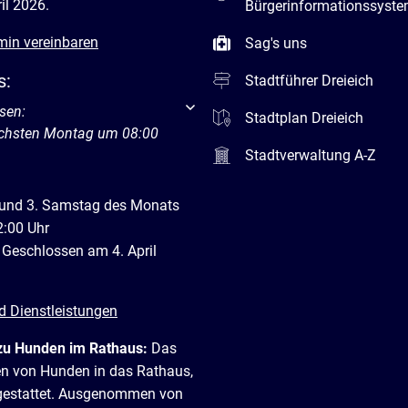
il 2026.
Bürgerinformationssyst
min vereinbaren
Sag's uns
s:
Stadtführer Dreieich
um weitere Öffnungs- oder Schließzeiten auszublenden
sen:
Stadtplan Dreieich
ächsten Montag um 08:00
Stadtverwaltung A-Z
 und 3. Samstag des Monats
2:00 Uhr
 Geschlossen am 4. April
d Dienstleistungen
zu Hunden im Rathaus:
Das
en von Hunden in das Rathaus,
t gestattet. Ausgenommen von