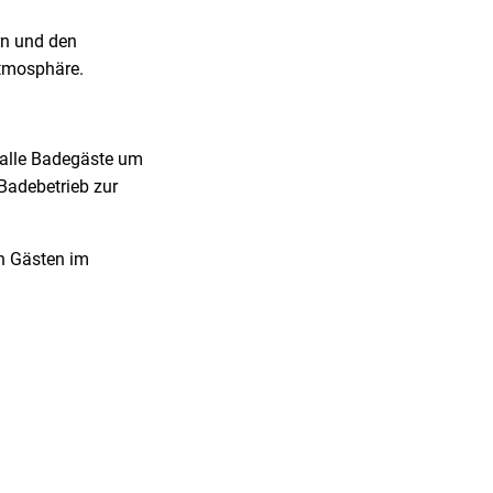
rn und den
Atmosphäre.
 alle Badegäste um
Badebetrieb zur
en Gästen im