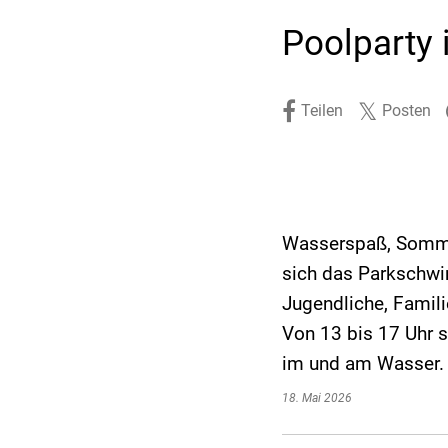
Stadtpolitik. Stadtrecht.
Umwelt. Natur.
Poolparty
Haushalt. Finanzen.
Verkehr. Mobilität.
Ausschreibungen.
Teilen
Posten
Wasserspaß, Sommer
sich das Parkschwim
Jugendliche, Famil
Von 13 bis 17 Uhr 
im und am Wasser.
18. Mai 2026