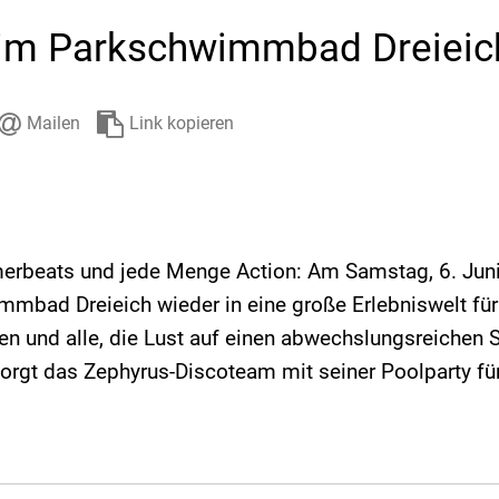
Stadtarchiv
Ehrenamt
Auto
 im Parkschwimmbad Dreieic
Mailen
Link kopieren
beats und jede Menge Action: Am Samstag, 6. Juni
mbad Dreieich wieder in eine große Erlebniswelt für
ien und alle, die Lust auf einen abwechslungsreiche
sorgt das Zephyrus-Discoteam mit seiner Poolparty f