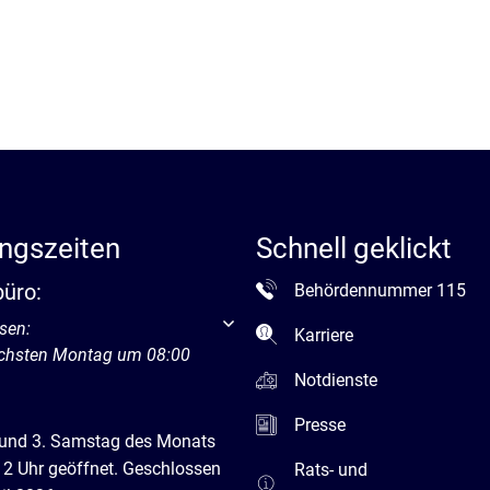
ngszeiten
Schnell geklickt
büro:
Behördennummer 115
um weitere Öffnungs- oder Schließzeiten auszublenden
sen:
Karriere
ächsten Montag um 08:00
Notdienste
Presse
 und 3. Samstag des Monats
12 Uhr geöffnet. Geschlossen
Rats- und