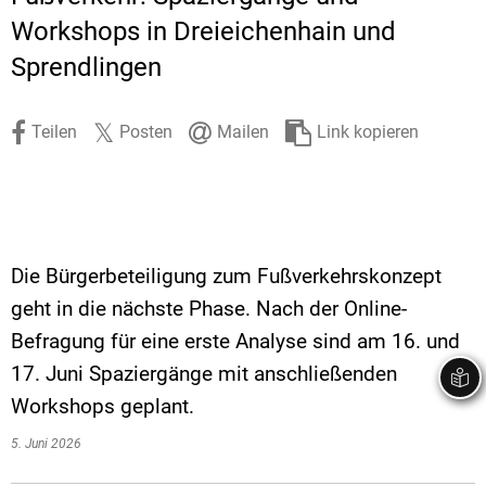
Stadtrecht
Ehrenamt
In
Öffentlicher 
Workshops in Dreieichenhain und
Sprendlingen
Be
Wahlen
E-Mobilität
Fußverkehr
Teilen
Posten
Mailen
Link kopieren
Radverkehr
Auto
Die Bürgerbeteiligung zum Fußverkehrskonzept
geht in die nächste Phase. Nach der Online-
Befragung für eine erste Analyse sind am 16. und
17. Juni Spaziergänge mit anschließenden
Workshops geplant.
5. Juni 2026