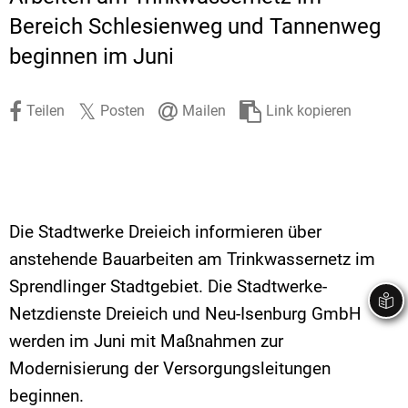
Stadtrecht
Ehrenamt
In
Öffentlicher 
Bereich Schlesienweg und Tannenweg
beginnen im Juni
Be
Wahlen
E-Mobilität
Fußverkehr
Teilen
Posten
Mailen
Link kopieren
Radverkehr
Auto
Die Stadtwerke Dreieich informieren über
anstehende Bauarbeiten am Trinkwassernetz im
Sprendlinger Stadtgebiet. Die Stadtwerke-
Netzdienste Dreieich und Neu-Isenburg GmbH
werden im Juni mit Maßnahmen zur
Modernisierung der Versorgungsleitungen
beginnen.