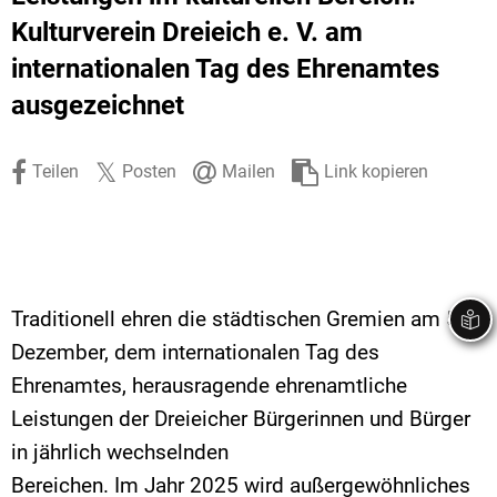
Stadtrecht
Ehrenamt
In
Öffentlicher 
Kulturverein Dreieich e. V. am
internationalen Tag des Ehrenamtes
Be
Wahlen
E-Mobilität
ausgezeichnet
Fußverkehr
Radverkehr
Teilen
Posten
Mailen
Link kopieren
Auto
Traditionell ehren die städtischen Gremien am 5.
Dezember, dem internationalen Tag des
Ehrenamtes, herausragende ehrenamtliche
Leistungen der Dreieicher Bürgerinnen und Bürger
in jährlich wechselnden
Bereichen. Im Jahr 2025 wird außergewöhnliches