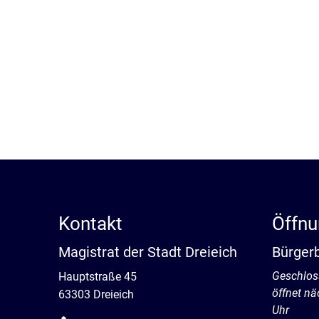
Kontakt
Öffnu
Magistrat der Stadt Dreieich
Bürger
Klicken, 
Geschlos
Hauptstraße 45
öffnet n
63303 Dreieich
Uhr