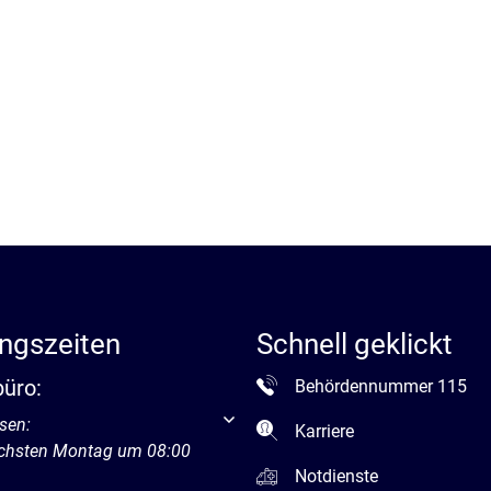
ngszeiten
Schnell geklickt
büro:
Behördennummer 115
um weitere Öffnungs- oder Schließzeiten auszublenden
sen:
Karriere
ächsten Montag um 08:00
Notdienste