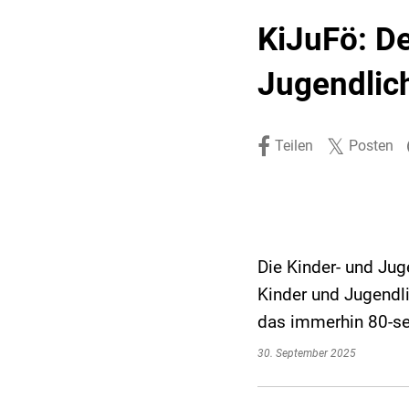
Stadtpolitik. Stadtrecht.
Umwelt. Natur.
KiJuFö: De
Haushalt. Finanzen.
Verkehr. Mobilität.
Jugendlich
Ausschreibungen.
Teilen
Posten
Die Kinder- und Jug
Kinder und Jugendl
das immerhin 80-sei
30. September 2025