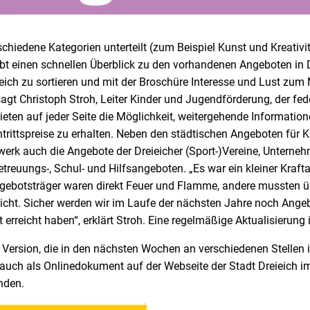
rschiedene Kategorien unterteilt (zum Beispiel Kunst und Kreativ
t einen schnellen Überblick zu den vorhandenen Angeboten in Drei
ieich zu sortieren und mit der Broschüre Interesse und Lust zu
agt Christoph Stroh, Leiter Kinder und Jugendförderung, der fed
ieten auf jeder Seite die Möglichkeit, weitergehende Informatio
trittspreise zu erhalten. Neben den städtischen Angeboten für 
rk auch die Angebote der Dreieicher (Sport-)Vereine, Unternehm
treuungs-, Schul- und Hilfsangeboten. „Es war ein kleiner Kraft
gebotsträger waren direkt Feuer und Flamme, andere mussten ü
icht. Sicher werden wir im Laufe der nächsten Jahre noch Angeb
t erreicht haben“, erklärt Stroh. Eine regelmäßige Aktualisierung 
Version, die in den nächsten Wochen an verschiedenen Stellen i
auch als Onlinedokument auf der Webseite der Stadt Dreieich im
nden.