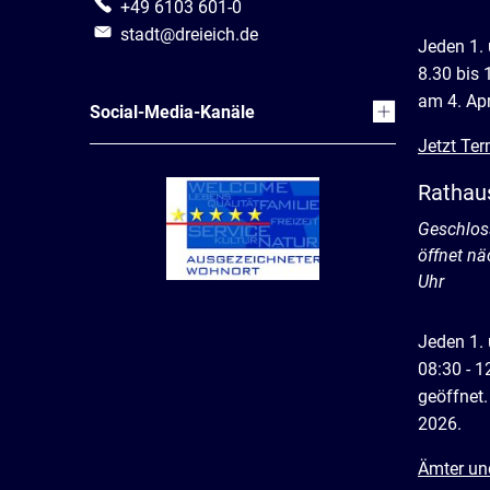
+49 6103 601-0
stadt@dreieich.de
Jeden 1.
8.30 bis 
am 4. Apr
Social-Media-Kanäle
Jetzt Ter
Rathau
Klicken, 
Geschlos
öffnet n
Uhr
Jeden 1.
08:30 - 1
geöffnet.
2026.
Ämter un