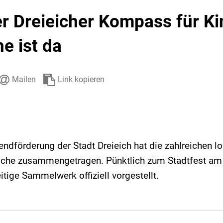
Stadtarchiv
Ehrenamt
Auto
r Dreieicher Kompass für K
e ist da
Mailen
Link kopieren
endförderung der Stadt Dreieich hat die zahlreichen l
iche zusammengetragen. Pünktlich zum Stadtfest am 
tige Sammelwerk offiziell vorgestellt.