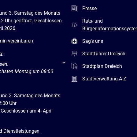
Presse
 und 3. Samstag des Monats
12 Uhr geöffnet. Geschlossen
Rats- und
il 2026.
Bürgerinformationssyst
min vereinbaren
Sag's uns
s:
Stadtführer Dreieich
um weitere Öffnungs- oder Schließzeiten auszublenden
sen:
Stadtplan Dreieich
ächsten Montag um 08:00
Stadtverwaltung A-Z
 und 3. Samstag des Monats
2:00 Uhr
 Geschlossen am 4. April
d Dienstleistungen