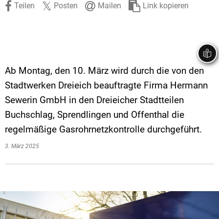
Teilen
Posten
Mailen
Link kopieren
Stadtrecht
Ehrenamt
In
Öffentlicher 
Be
Wahlen
E-Mobilität
Fußverkehr
Radverkehr
Ab Montag, den 10. März wird durch die von den
Stadtwerken Dreieich beauftragte Firma Hermann
Auto
Sewerin GmbH in den Dreieicher Stadtteilen
Buchschlag, Sprendlingen und Offenthal die
regelmäßige Gasrohrnetzkontrolle durchgeführt.
3. März 2025