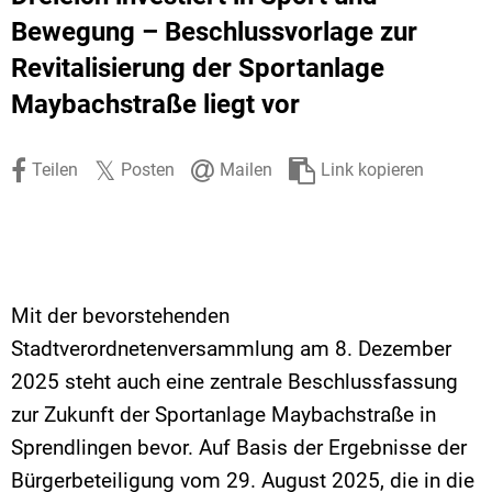
Stadtrecht
Ehrenamt
In
Öffentlicher 
Bewegung – Beschlussvorlage zur
Revitalisierung der Sportanlage
Be
Wahlen
E-Mobilität
Maybachstraße liegt vor
Fußverkehr
Radverkehr
Teilen
Posten
Mailen
Link kopieren
Auto
Mit der bevorstehenden
Stadtverordnetenversammlung am 8. Dezember
2025 steht auch eine zentrale Beschlussfassung
zur Zukunft der Sportanlage Maybachstraße in
Sprendlingen bevor. Auf Basis der Ergebnisse der
Bürgerbeteiligung vom 29. August 2025, die in die