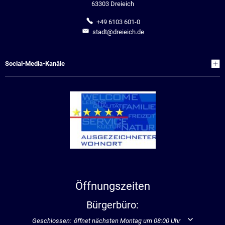
63303 Dreieich
+49 6103 601-0
stadt@dreieich.de
Social-Media-Kanäle
Öffnungszeiten
Bürgerbüro:
Klicken, um weitere Öffnungs- oder Schließzeiten auszublenden
Geschlossen:
öffnet nächsten Montag um 08:00 Uhr