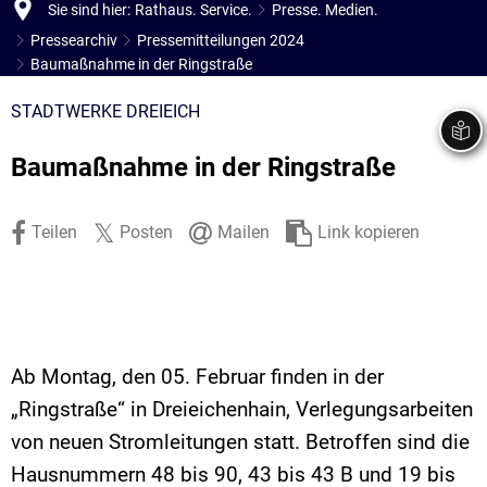
Sie sind hier:
Rathaus. Service.
Presse. Medien.
Stadtrecht
Ehrenamt
In
Öffentlicher 
Pressearchiv
Pressemitteilungen 2024
Be
Wahlen
Baumaßnahme in der Ringstraße
E-Mobilität
Fußverkehr
STADTWERKE DREIEICH
Radverkehr
Baumaßnahme in der Ringstraße
Auto
Teilen
Posten
Mailen
Link kopieren
Ab Montag, den 05. Februar finden in der
„Ringstraße“ in Dreieichenhain, Verlegungsarbeiten
von neuen Stromleitungen statt. Betroffen sind die
Hausnummern 48 bis 90, 43 bis 43 B und 19 bis