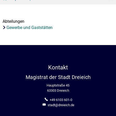
Stadtrecht
Ehrenamt
In
Öffentlicher 
Be
Wahlen
E-Mobilität
Abteilungen
Fußverkehr
Gewerbe und Gaststätten
Radverkehr
Auto
Kontakt
Magistrat der Stadt Dreieich
Hauptstraße 45
63303 Dreieich
+49 6103 601-0
stadt@dreieich.de