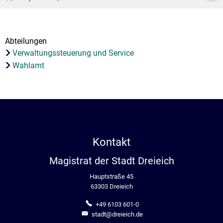
Stadtrecht
Ehrenamt
In
Öffentlicher 
Be
Wahlen
E-Mobilität
Abteilungen
Fußverkehr
Verwaltungssteuerung und Service
Wahlamt
Radverkehr
Auto
Kontakt
Magistrat der Stadt Dreieich
Hauptstraße 45
63303 Dreieich
+49 6103 601-0
stadt@dreieich.de