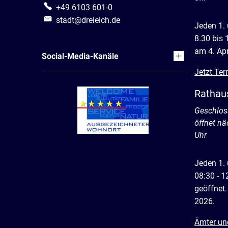
+49 6103 601-0
stadt@dreieich.de
Jeden 1.
8.30 bis 
am 4. Apr
Social-Media-Kanäle
Jetzt Ter
Rathau
Klicken, 
Geschlos
öffnet n
Uhr
Jeden 1.
08:30 - 1
geöffnet.
2026.
Ämter un