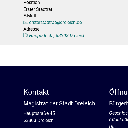
Position
Stadtpolitik. Stadtrecht.
Umwelt. Natur.
Erster Stadtrat
E-Mail
Haushalt. Finanzen.
Verkehr. Mobilität.
ersterstadtrat@dreieich.de
Adresse
Ausschreibungen.
Hauptstr. 45, 63303 Dreieich
Kontakt
Öffnu
Magistrat der Stadt Dreieich
Bürger
Klicken, 
Geschlos
Hauptstraße 45
öffnet n
63303 Dreieich
Uhr