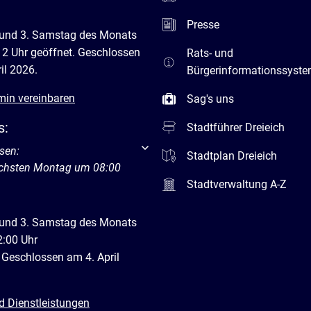
Presse
 und 3. Samstag des Monats
12 Uhr geöffnet. Geschlossen
Rats- und
il 2026.
Bürgerinformationssyst
min vereinbaren
Sag's uns
s:
Stadtführer Dreieich
um weitere Öffnungs- oder Schließzeiten auszublenden
sen:
Stadtplan Dreieich
ächsten Montag um 08:00
Stadtverwaltung A-Z
 und 3. Samstag des Monats
2:00 Uhr
 Geschlossen am 4. April
d Dienstleistungen