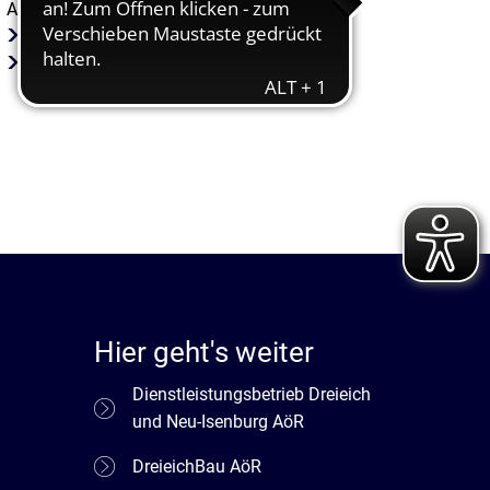
Abteilungen
Dezernat II
Erster Stadtrat
Hier geht's weiter
Dienstleistungsbetrieb Dreieich
und Neu-Isenburg AöR
DreieichBau AöR