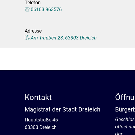
Telefon
Stadtpolitik. Stadtrecht.
Umwelt. Natur.
06103 963576
Haushalt. Finanzen.
Verkehr. Mobilität.
Adresse
Ausschreibungen.
Am Trauben 23, 63303 Dreieich
Kontakt
Öffnu
Magistrat der Stadt Dreieich
Bürger
Klicken, 
Geschlos
Hauptstraße 45
öffnet n
63303 Dreieich
Uhr