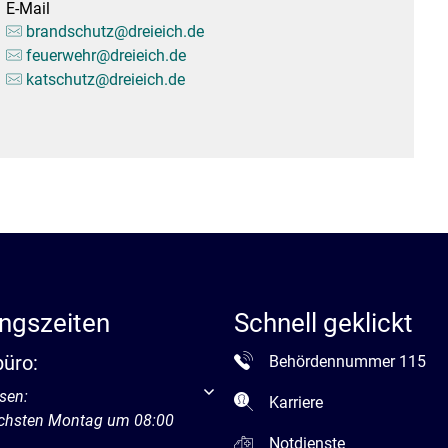
E-Mail
Stadtarchiv
Ehrenamt
Auto
brandschutz@dreieich.de
feuerwehr@dreieich.de
katschutz@dreieich.de
ngszeiten
Schnell geklickt
büro:
Behördennummer 115
um weitere Öffnungs- oder Schließzeiten auszublenden
sen:
Karriere
ächsten Montag um 08:00
Notdienste