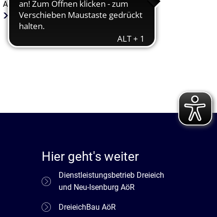
Abteilungen
Brand- und Katastrophenschutz
Hier geht's weiter
Dienstleistungsbetrieb Dreieich
und Neu-Isenburg AöR
DreieichBau AöR