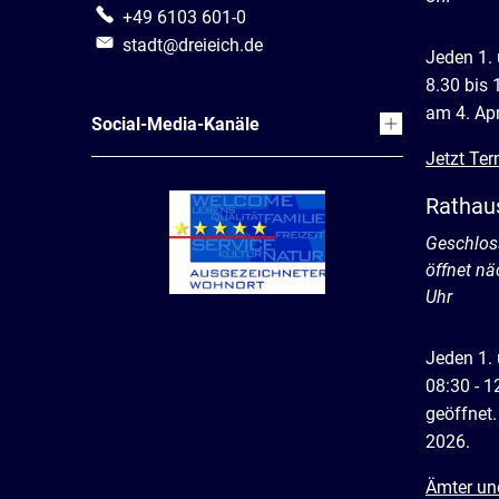
+49 6103 601-0
stadt@dreieich.de
Jeden 1.
8.30 bis 
am 4. Apr
Social-Media-Kanäle
Jetzt Ter
Rathau
Klicken, 
Geschlos
öffnet n
Uhr
Jeden 1.
08:30 - 1
geöffnet.
2026.
Ämter un