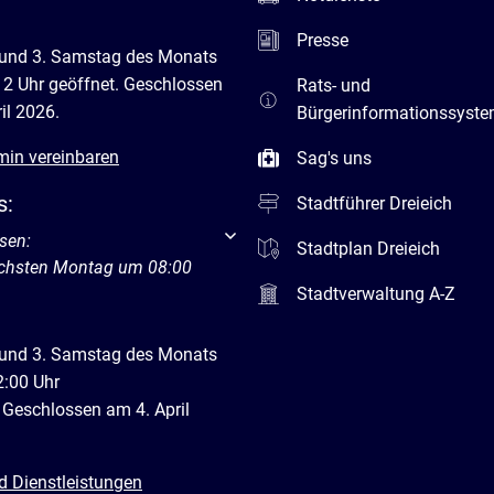
Presse
 und 3. Samstag des Monats
12 Uhr geöffnet. Geschlossen
Rats- und
il 2026.
Bürgerinformationssyst
min vereinbaren
Sag's uns
s:
Stadtführer Dreieich
um weitere Öffnungs- oder Schließzeiten auszublenden
sen:
Stadtplan Dreieich
ächsten Montag um 08:00
Stadtverwaltung A-Z
 und 3. Samstag des Monats
2:00 Uhr
 Geschlossen am 4. April
d Dienstleistungen