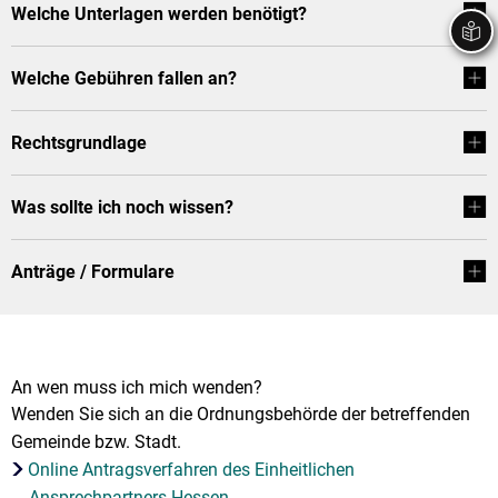
Welche Unterlagen werden benötigt?
Stadtrecht
Ehrenamt
In
Öffentlicher 
Be
Wahlen
E-Mobilität
Welche Gebühren fallen an?
Fußverkehr
Rechtsgrundlage
Radverkehr
Auto
Was sollte ich noch wissen?
Anträge / Formulare
An wen muss ich mich wenden?
Wenden Sie sich an die Ordnungsbehörde der betreffenden
Gemeinde bzw. Stadt.
Online Antragsverfahren des Einheitlichen
Ansprechpartners Hessen