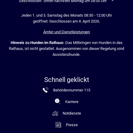
Klicken, um weitere Öffnungs- oder Schließzeiten auszublenden
Geschlossen:
öffnet nächsten Montag um 08:00 Uhr
Jeden 1. und 3. Samstag des Monats 08:30 - 12:00 Uhr
geöffnet. Geschlossen am 4. April 2026.
Ämter und Dienstleistungen
Hinweis zu Hunden im Rathaus:
Das Mitbringen von Hunden in das
Rathaus, ist nicht gestattet. Ausgenommen von dieser Regelung sind
Assistenzhunde.
Schnell geklickt
Behördennummer 115
Karriere
Notdienste
Presse