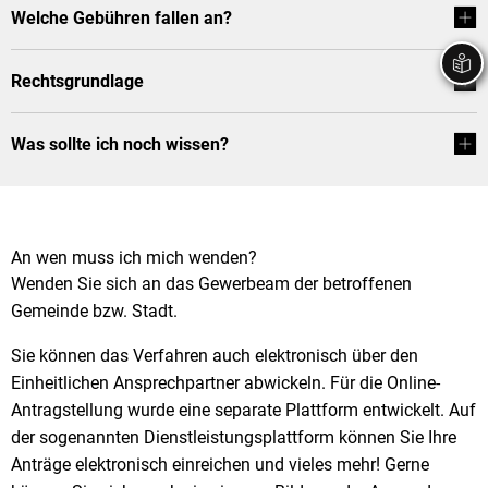
Welche Gebühren fallen an?
Stadtrecht
Ehrenamt
In
Öffentlicher 
Be
Wahlen
E-Mobilität
Rechtsgrundlage
Fußverkehr
Was sollte ich noch wissen?
Radverkehr
Auto
An wen muss ich mich wenden?
Wenden Sie sich an das Gewerbeam der betroffenen
Gemeinde bzw. Stadt.
Sie können das Verfahren auch elektronisch über den
Einheitlichen Ansprechpartner abwickeln. Für die Online-
Antragstellung wurde eine separate Plattform entwickelt. Auf
der sogenannten Dienstleistungsplattform können Sie Ihre
Anträge elektronisch einreichen und vieles mehr! Gerne