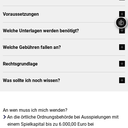
Stadtrecht
Ehrenamt
In
Öffentlicher 
Voraussetzungen
Be
Wahlen
E-Mobilität
Fußverkehr
Welche Unterlagen werden benötigt?
Radverkehr
Welche Gebühren fallen an?
Auto
Rechtsgrundlage
Was sollte ich noch wissen?
An wen muss ich mich wenden?
An die örtliche Ordnungsbehörde bei Ausspielungen mit
einem Spielkapital bis zu 6.000,00 Euro bei