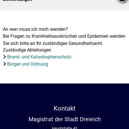
Stadtrecht
Ehrenamt
In
Öffentlicher 
Be
Wahlen
E-Mobilität
Fußverkehr
An wen muss ich mich wenden?
Bei Fragen zu Krankheitsausbrüchen und Epidemien wenden
Radverkehr
Sie sich bitte an Ihr zuständiges Gesundheitsamt.
Zuständige Abteilungen
Auto
Brand- und Katastrophenschutz
Bürger und Ordnung
Kontakt
Magistrat der Stadt Dreieich
Hauptstraße 45