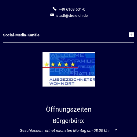
+49 6103 601-0
stadt@dreieich.de
Social-Media-Kanäle
Öffnungszeiten
Bürgerbüro:
Klicken, um weitere Öffnungs- oder Schließzeiten auszublenden
Geschlossen:
öffnet nächsten Montag um 08:00 Uhr