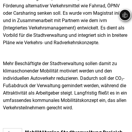
Förderung alternativer Verkehrsmittel wie Fahrrad, ÖPNV
Stadtrecht
Ehrenamt
In
Öffentlicher 
oder Carsharing senken soll. Es wurde vom Magistrat initiiert
Be
Wahlen
E-Mobilität
und in Zusammenarbeit mit Partnern wie dem ivm
(Integriertes Verkehrsmanagement) entwickelt. Es dient als
Fußverkehr
Vorbild für die Stadtverwaltung und integriert sich in breitere
Radverkehr
Pläne wie Verkehrs- und Radverkehrskonzepte.
Auto
Mehr Beschäftigte der Stadtverwaltung sollen damit zu
klimaschonender Mobilität motiviert werden und den
individuellen Autoverkehr reduzieren. Dadurch soll der CO₂-
Fußabdruck der Verwaltung gemindert werden, während die
Attraktivität als Arbeitgeber steigt. Langfristig fließt es in ein
umfassendes kommunales Mobilitätskonzept ein, das allen
Verkehrsteilnehmern gerecht wird.