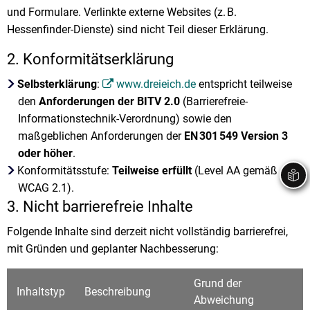
und Formulare. Verlinkte externe Websites (z. B.
Stadtrecht
Ehrenamt
In
Öffentlicher 
Hessenfinder-Dienste) sind nicht Teil dieser Erklärung.
Be
Wahlen
E-Mobilität
2. Konformitätserklärung
Fußverkehr
Selbsterklärung
:
www.dreieich.de
entspricht teilweise
Radverkehr
den
Anforderungen der BITV 2.0
(Barrierefreie-
Informationstechnik-Verordnung) sowie den
Auto
maßgeblichen Anforderungen der
EN 301 549 Version 3
oder höher
.
Konformitätsstufe:
Teilweise erfüllt
(Level AA gemäß
WCAG 2.1).
3. Nicht barrierefreie Inhalte
Folgende Inhalte sind derzeit nicht vollständig barrierefrei,
mit Gründen und geplanter Nachbesserung:
Grund der
Inhaltstyp
Beschreibung
Abweichung