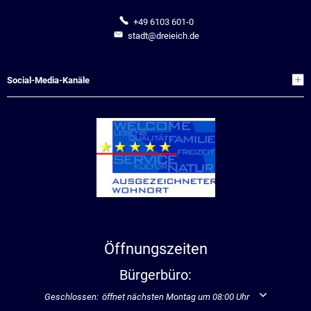
+49 6103 601-0
stadt@dreieich.de
Social-Media-Kanäle
Öffnungszeiten
Bürgerbüro:
Klicken, um weitere Öffnungs- oder Schließzeiten auszublenden
Geschlossen:
öffnet nächsten Montag um 08:00 Uhr