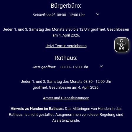
Bürgerbüro:
Klicken, um weitere Öffnungs- oder Schließzeiten auszubl
Schließt bald:
08:00
-
12:00
Uhr
Von 08:00 bis 12:00 Uhr
Jeden 1. und 3. Samstag des Monats 8.30 bis 12 Uhr geöffnet. Geschlossen
am 4. April 2026.
Jetzt Termin vereinbaren
Rathaus:
Klicken, um weitere Öffnungs- oder Schließzeiten auszublen
Jetzt geöffnet:
08:00
-
16:00
Uhr
Von 08:00 bis 16:00 U
Jeden 1. und 3. Samstag des Monats 08:30 - 12:00 Uhr
geöffnet. Geschlossen am 4. April 2026.
Ämter und Dienstleistungen
Hinweis zu Hunden im Rathaus:
Das Mitbringen von Hunden in das
Rathaus, ist nicht gestattet. Ausgenommen von dieser Regelung sind
Assistenzhunde.