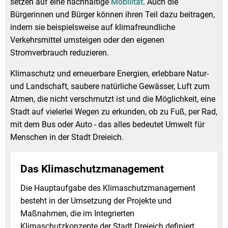
setzen auf eine nachhaltige
Mobilität
. Auch die
Stadtrecht
Ehrenamt
In
Öffentlicher 
Bürgerinnen und Bürger können ihren Teil dazu beitragen,
indem sie beispielsweise auf klimafreundliche
Be
Wahlen
E-Mobilität
Verkehrsmittel umsteigen oder den eigenen
Fußverkehr
Stromverbrauch reduzieren.
Radverkehr
Klimaschutz und erneuerbare Energien, erlebbare Natur-
und Landschaft, saubere natürliche Gewässer, Luft zum
Auto
Atmen, die nicht verschmutzt ist und die Möglichkeit, eine
Stadt auf vielerlei Wegen zu erkunden, ob zu Fuß, per Rad,
mit dem Bus oder Auto - das alles bedeutet Umwelt für
Menschen in der Stadt Dreieich.
Das Klimaschutzmanagement
Die Hauptaufgabe des Klimaschutzmanagement
besteht in der Umsetzung der Projekte und
Maßnahmen, die im Integrierten
Klimaschutzkonzepte der Stadt Dreieich definiert