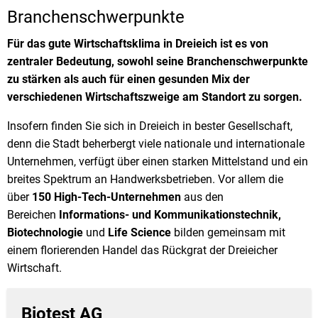
Branchenschwerpunkte
Stadtrecht
Ehrenamt
In
Öffentlicher 
Be
Wahlen
Für das gute Wirtschaftsklima in Dreieich ist es von
E-Mobilität
zentraler Bedeutung, sowohl seine Branchenschwerpunkte
Fußverkehr
zu stärken als auch für einen gesunden Mix der
verschiedenen Wirtschaftszweige am Standort zu sorgen.
Radverkehr
Auto
Insofern finden Sie sich in Dreieich in bester Gesellschaft,
denn die Stadt beherbergt viele nationale und internationale
Unternehmen, verfügt über einen starken Mittelstand und ein
breites Spektrum an Handwerksbetrieben. Vor allem die
über
150 High-Tech-Unternehmen
aus den
Bereichen
Informations- und Kommunikationstechnik,
Biotechnologie
und
Life Science
bilden gemeinsam mit
einem florierenden Handel das Rückgrat der Dreieicher
Wirtschaft.
Biotest AG