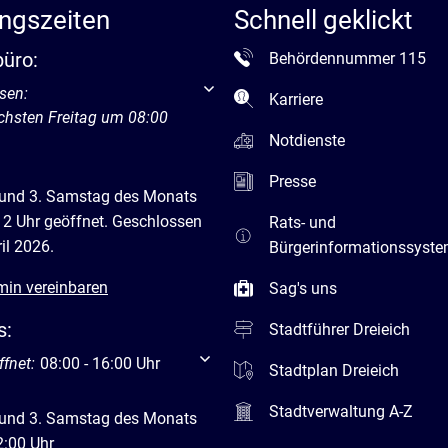
ngszeiten
Schnell geklickt
büro:
Behördennummer 115
um weitere Öffnungs- oder Schließzeiten auszublenden
sen:
Karriere
chsten Freitag um 08:00
Notdienste
Presse
 und 3. Samstag des Monats
12 Uhr geöffnet. Geschlossen
Rats- und
il 2026.
Bürgerinformationssyst
min vereinbaren
Sag's uns
s:
Stadtführer Dreieich
um weitere Öffnungs- oder Schließzeiten auszublenden
ffnet:
08:00
-
16:00
Uhr
Von 08:00 bis 16:00 Uhr
Stadtplan Dreieich
Stadtverwaltung A-Z
 und 3. Samstag des Monats
2:00 Uhr