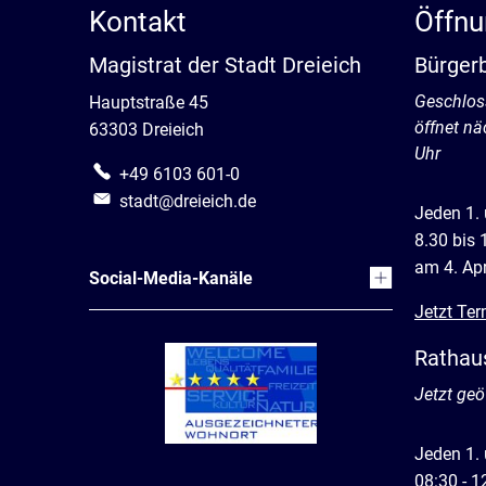
Kontakt
Öffnu
Magistrat der Stadt Dreieich
Bürger
Klicken, 
Geschlos
Hauptstraße 45
öffnet nä
63303 Dreieich
Uhr
+49 6103 601-0
stadt@dreieich.de
Jeden 1.
8.30 bis 
am 4. Apr
Social-Media-Kanäle
Jetzt Ter
Rathau
Klicken, 
Jetzt geö
Jeden 1.
08:30 - 1