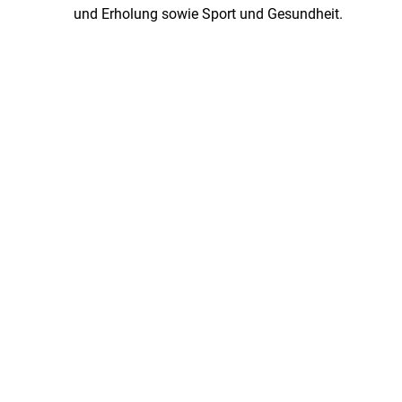
und Erholung sowie Sport und Gesundheit.
Stadtpolitik. Stadtrecht.
Umwelt. Natur.
Haushalt. Finanzen.
Verkehr. Mobilität.
Ausschreibungen.