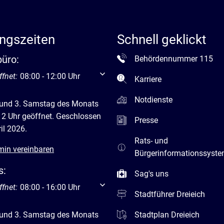
ngszeiten
Schnell geklickt
büro:
Behördennummer 115
um weitere Öffnungs- oder Schließzeiten auszublenden
ffnet:
08:00
-
12:00
Uhr
Von 08:00 bis 12:00 Uhr
Karriere
Notdienste
 und 3. Samstag des Monats
12 Uhr geöffnet. Geschlossen
Presse
il 2026.
Rats- und
min vereinbaren
Bürgerinformationssyst
s:
Sag's uns
um weitere Öffnungs- oder Schließzeiten auszublenden
ffnet:
08:00
-
16:00
Uhr
Von 08:00 bis 16:00 Uhr
Stadtführer Dreieich
 und 3. Samstag des Monats
Stadtplan Dreieich