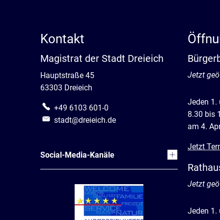
Kontakt
Öffnu
Magistrat der Stadt Dreieich
Bürger
Klicken, 
Jetzt geö
Hauptstraße 45
63303 Dreieich
Jeden 1.
+49 6103 601-0
8.30 bis 
stadt@dreieich.de
am 4. Apr
Jetzt Ter
Social-Media-Kanäle
Rathau
Klicken, 
Jetzt geö
Jeden 1.