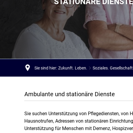
STATIONÄRE DIENST
Stadtpolitik. Stadtrecht.
Umwelt. Natur.
Haushalt. Finanzen.
Verkehr. Mobilität.
Ausschreibungen.
Sie sind hier:
Zukunft. Leben.
Soziales. Gesellschaft
Ambulante und stationäre Dienste
Ambulante
Dienste
Sie suchen Unterstützung von Pflegediensten, von Hi
Hausnotrufen, Adressen von stationären Einrichtung
Unterstützung für Menschen mit Demenz, Hospizverso