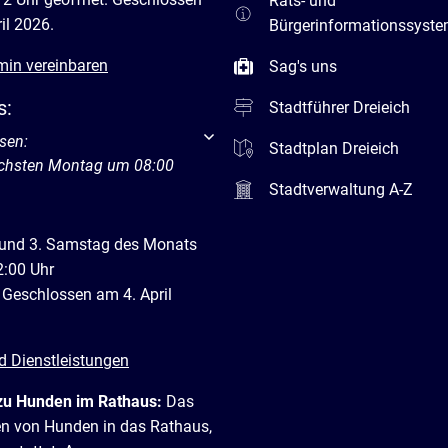
Rats- und
il 2026.
Bürgerinformationssyst
min vereinbaren
Sag's uns
s:
Stadtführer Dreieich
um weitere Öffnungs- oder Schließzeiten auszublenden
sen:
Stadtplan Dreieich
ächsten Montag um 08:00
Stadtverwaltung A-Z
 und 3. Samstag des Monats
2:00 Uhr
 Geschlossen am 4. April
d Dienstleistungen
zu Hunden im Rathaus:
Das
en von Hunden in das Rathaus,