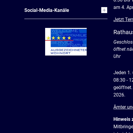
am 4. Apr
Social-Media-Kanäle
Jetzt Ter
Rathau
Klicken, 
Geschlos
öffnet n
Uhr
Jeden 1.
08:30 - 1
geöffnet.
2026.
Ämter un
Hinweis 
Mitbring