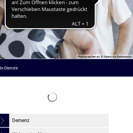
Photographee.eu, © Katarzyna Bialasiewicz
e Dienste
Suchergebnisse werden geladen
Demenz