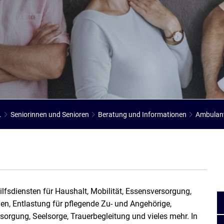
E
Stadtarchiv
Ehrenamt
Auto
.
Seniorinnen und Senioren
Beratung und Informationen
Ambulant
lfsdiensten für Haushalt, Mobilität, Essensversorgung,
en, Entlastung für pflegende Zu- und Angehörige,
rgung, Seelsorge, Trauerbegleitung und vieles mehr. In