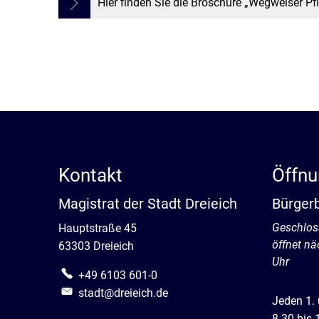
Hier finden Sie die Broschüre „Wegweiser Pf
Kontakt
Öffnu
Magistrat der Stadt Dreieich
Bürger
Klicken, 
Geschlos
Hauptstraße 45
öffnet n
63303 Dreieich
Uhr
+49 6103 601-0
stadt@dreieich.de
Jeden 1.
8.30 bis 