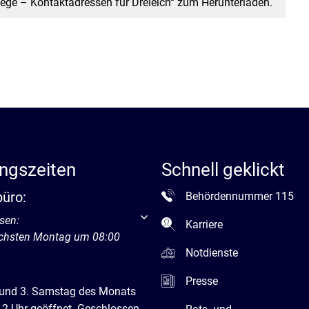
lege – Kontaktadressen für Dreieich“ zum Herunterladen.
ngszeiten
Schnell geklickt
büro:
Behördennummer 115
um weitere Öffnungs- oder Schließzeiten auszublenden
sen:
Karriere
ächsten Montag um 08:00
Notdienste
Presse
 und 3. Samstag des Monats
12 Uhr geöffnet. Geschlossen