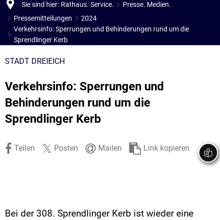
Sie sind hier:
Rathaus. Service.
Presse. Medien.
Stadtrecht
Ehrenamt
In
Öffentlicher 
Pressemitteilungen
2024
Be
Wahlen
Verkehrsinfo: Sperrungen und Behinderungen rund um die
E-Mobilität
Sprendlinger Kerb
Fußverkehr
STADT DREIEICH
Radverkehr
Verkehrsinfo: Sperrungen und
Auto
Behinderungen rund um die
Sprendlinger Kerb
Teilen
Posten
Mailen
Link kopieren
Bei der 308. Sprendlinger Kerb ist wieder eine