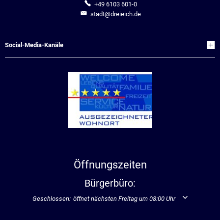
+49 6103 601-0
stadt@dreieich.de
Social-Media-Kanäle
Öffnungszeiten
Bürgerbüro:
Klicken, um weitere Öffnungs- oder Schließzeiten auszublenden
Geschlossen:
öffnet nächsten Freitag um 08:00 Uhr