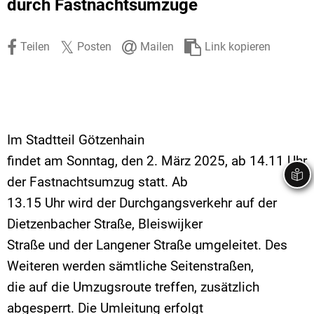
durch Fastnachtsumzüge
Stadtrecht
Ehrenamt
In
Öffentlicher 
Be
Wahlen
E-Mobilität
Teilen
Posten
Mailen
Link kopieren
Fußverkehr
Radverkehr
Auto
Im Stadtteil Götzenhain
findet am Sonntag, den 2. März 2025, ab 14.11 Uhr
der Fastnachtsumzug statt. Ab
13.15 Uhr wird der Durchgangsverkehr auf der
Dietzenbacher Straße, Bleiswijker
Straße und der Langener Straße umgeleitet. Des
Weiteren werden sämtliche Seitenstraßen,
die auf die Umzugsroute treffen, zusätzlich
abgesperrt. Die Umleitung erfolgt