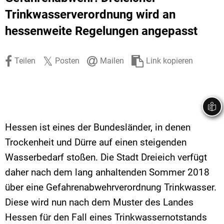
Stadtrecht
Ehrenamt
In
Öffentlicher 
Trinkwasserverordnung wird an
hessenweite Regelungen angepasst
Be
Wahlen
E-Mobilität
Fußverkehr
Teilen
Posten
Mailen
Link kopieren
Radverkehr
Auto
Hessen ist eines der Bundesländer, in denen
Trockenheit und Dürre auf einen steigenden
Wasserbedarf stoßen. Die Stadt Dreieich verfügt
daher nach dem lang anhaltenden Sommer 2018
über eine Gefahrenabwehrverordnung Trinkwasser.
Diese wird nun nach dem Muster des Landes
Hessen für den Fall eines Trinkwassernotstands