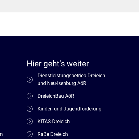
Hier geht's weiter
Dienstleistungsbetrieb Dreieich
und Neu-Isenburg AöR
DreieichBau AöR
Kinder- und Jugendförderung
KITAS-Dreieich
em
RaBe Dreieich