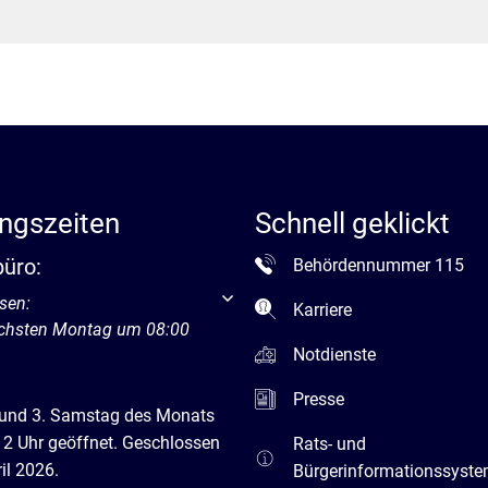
ngszeiten
Schnell geklickt
büro:
Behördennummer 115
um weitere Öffnungs- oder Schließzeiten auszublenden
sen:
Karriere
ächsten Montag um 08:00
Notdienste
Presse
 und 3. Samstag des Monats
12 Uhr geöffnet. Geschlossen
Rats- und
il 2026.
Bürgerinformationssyst