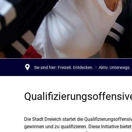
Stadtpolitik. Stadtrecht.
Umwelt. Natur.
Haushalt. Finanzen.
Verkehr. Mobilität.
Ausschreibungen.
Sie sind hier:
Freizeit. Entdecken.
Aktiv. Unterwegs.
Qualifizierungsoffensive
Qualifizierungsoffensi
2025
Die Stadt Dreieich startet die Qualifizierungsoffen
gewinnen und zu qualifizieren. Diese Initiative biete