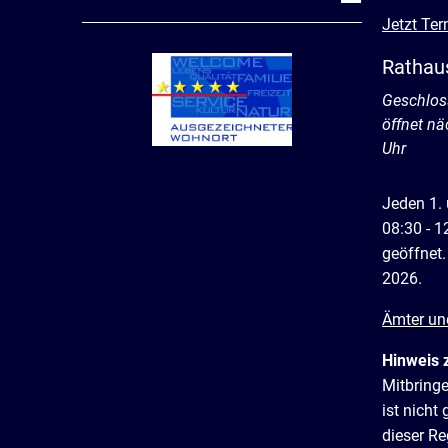
Jetzt Ter
Rathau
Klicken, 
Geschlos
öffnet n
Uhr
Jeden 1.
08:30 - 1
geöffnet.
2026.
Ämter un
Hinweis 
Mitbring
ist nich
dieser R