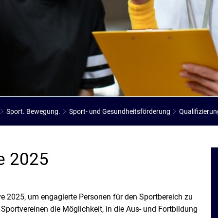
Stadtarchiv
Ehrenamt
Auto
Sport. Bewegung.
Sport- und Gesundheitsförderung
Qualifizieru
ve 2025
sive 2025, um engagierte Personen für den Sportbereich zu
t Sportvereinen die Möglichkeit, in die Aus- und Fortbildung