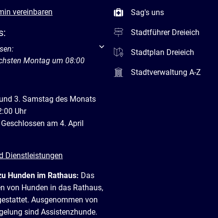
min vereinbaren
Sag's uns
s:
Stadtführer Dreieich
um weitere Öffnungs- oder Schließzeiten auszublenden
sen:
Stadtplan Dreieich
ächsten Montag um 08:00
Stadtverwaltung A-Z
 und 3. Samstag des Monats
2:00 Uhr
 Geschlossen am 4. April
d Dienstleistungen
zu Hunden im Rathaus:
Das
en von Hunden in das Rathaus,
t gestattet. Ausgenommen von
egelung sind Assistenzhunde.