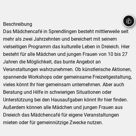
Stadtrecht
Ehrenamt
In
Öffentlicher 
Be
Wahlen
E-Mobilität
Beschreibung
Fußverkehr
Das Mädchencafé in Sprendlingen besteht mittlerweile seit 
mehr als zwei Jahrzehnten und bereichert mit seinem 
Radverkehr
vielseitigen Programm das kulturelle Leben in Dreieich. Hier 
Auto
besteht für alle Mädchen und jungen Frauen von 10 bis 27 
Jahren die Möglichkeit, das bunte Angebot an 
Veranstaltungen wahrzunehmen. Ob künstlerische Aktionen, 
spannende Workshops oder gemeinsame Freizeitgestaltung, 
vieles könnt Ihr hier gemeinsam unternehmen. Aber auch 
Beratung und Hilfe in schwierigen Situationen oder 
Unterstützung bei den Hausaufgaben könnt Ihr hier finden. 
Außerdem können alle Mädchen und jungen Frauen aus 
Dreieich das Mädchencafé für eigene Veranstaltungen 
mieten oder für gemeinnützige Zwecke nutzen.