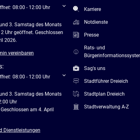
um weitere Öffnungs- oder Schließzeiten auszublenden
ffnet:
08:00
-
12:00
Uhr
Von 08:00 bis 12:00 Uhr
Karriere
Notdienste
 und 3. Samstag des Monats
12 Uhr geöffnet. Geschlossen
Presse
il 2026.
Rats- und
min vereinbaren
Bürgerinformationssyst
s:
Sag's uns
um weitere Öffnungs- oder Schließzeiten auszublenden
ffnet:
08:00
-
12:00
Uhr
Von 08:00 bis 12:00 Uhr
Stadtführer Dreieich
 und 3. Samstag des Monats
Stadtplan Dreieich
2:00 Uhr
Stadtverwaltung A-Z
 Geschlossen am 4. April
d Dienstleistungen