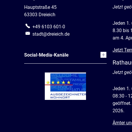
Klicken, 
Jetzt geö
Hauptstraße 45
63303 Dreieich
Jeden 1.
+49 6103 601-0
8.30 bis 
stadt@dreieich.de
am 4. Apr
Jetzt Ter
Social-Media-Kanäle
Rathau
Klicken, 
Jetzt geö
Jeden 1.
08:30 - 1
geöffnet.
2026.
Ämter un