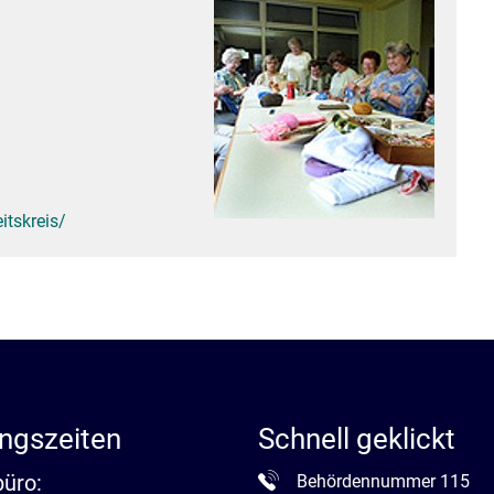
Stadtarchiv
Ehrenamt
Auto
itskreis/
ngszeiten
Schnell geklickt
büro:
Behördennummer 115